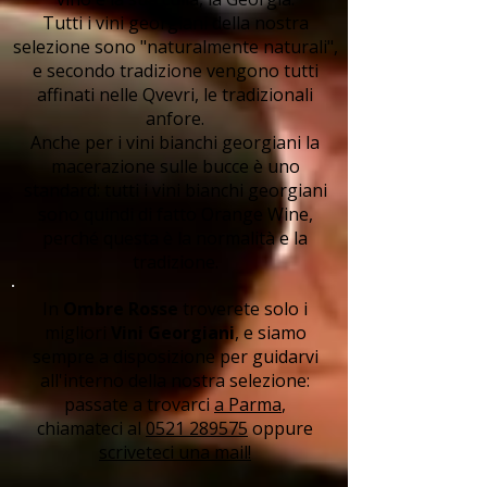
Tutti i vini georgiani della nostra
selezione sono "naturalmente naturali",
e secondo tradizione vengono tutti
affinati nelle Qvevri, le tradizionali
anfore.
Anche per i vini bianchi georgiani la
macerazione sulle bucce è uno
standard: tutti i vini bianchi georgiani
sono quindi di fatto Orange Wine,
perché questa è la normalità e la
tradizione.
In
Ombre Rosse
troverete solo i
migliori
Vini Georgiani
, e siamo
sempre a disposizione per guidarvi
all'interno della nostra selezione:
passate a trovarci
a Parma
,
chiamateci al
0521 289575
oppure
scriveteci una mail!