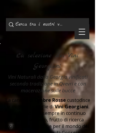
La selezione dei Vini
Georgiani
Vini Naturali dalla Georgia vinificati
secondo tradizione in Qvevri e con
macerazione sulle bucce
La cantina di
Ombre Rosse
custodisce
le migliori bottiglie di
Vini Georgiani
.
Una selezione sempre in continuo
aggiornamento, frutto di ricerca
costante e passione per il mondo del
vino e la sua culla, la Georgia.