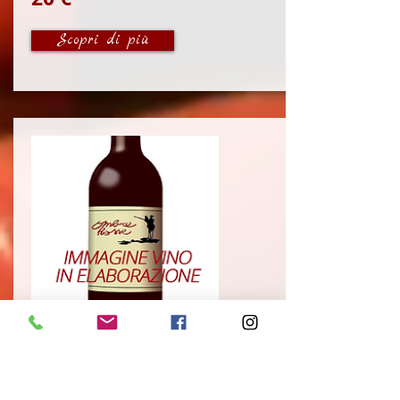
Scopri di più
Goruli Mtsvane
Tevza
Annata:
2020
Prezzo asporto: