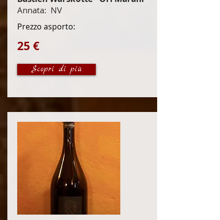
Annata:
NV
Prezzo asporto:
25 €
Scopri di più