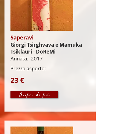
Saperavi
Giorgi Tsirghvava e Mamuka
Tsiklauri - DoReMi
Annata:
2017
Prezzo asporto:
23 €
Scopri di più